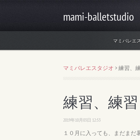
mami-balletstudio
マミバレエ
マミバレエスタジオ
>
練習、
練習、練習
2019年10月03日 12:53
１０月に入っても、まだまだ