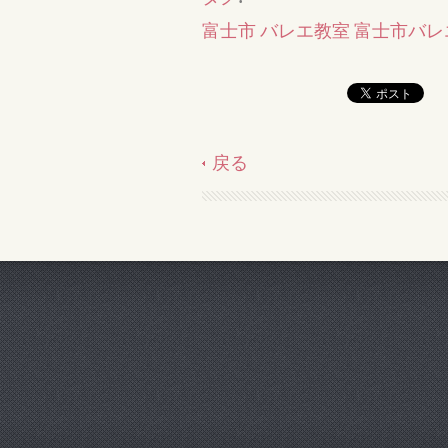
富士市 バレエ教室 富士市バ
戻る