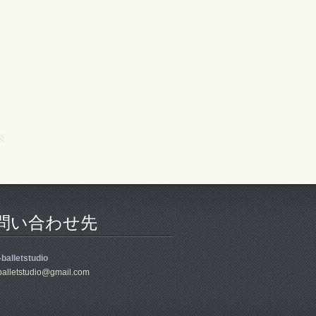
問い合わせ先
balletstudio
all
etstudio
@gmail.c
om