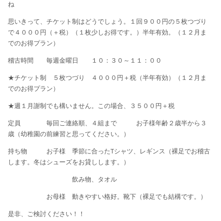
ね
思いきって、チケット制はどうでしょう。１回９００円の５枚つづり
で４０００円（＋税）（１枚少しお得です。）半年有効。（１２月ま
でのお得プラン）
稽古時間 毎週金曜日 １０：３０～１１：００
★チケット制 ５枚つづり ４０００円＋税（半年有効）（１２月ま
でのお得プラン）
★週１月謝制でも構いません。この場合、３５００円＋税
定員 毎回ご連絡順、４組まで
お子様年齢２歳半から３
歳（幼稚園の前練習と思ってください。）
持ち物 お子様 季節に合ったTシャツ、レギンス（裸足でお稽古
します。冬はシューズをお貸しします。）
飲み物、タオル
お母様 動きやすい格好。靴下（裸足でも結構です。）
是非、ご検討ください！！