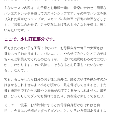
主なレッスン内容は、お子様とお母様一緒に、音楽に合わせて簡単な
バレエストレッチを通しての
スキンシップです。その中でバレエを取
り入れた簡単なジャンプや、スキップの前練習で行進の練習などしま
す。（音楽に合わせて、足を交互に上げるのも小さなお子様は、難し
いみたいです。）
ここで、少し訂正部分です。
私もまだ小さい子を子育て中なので、お母様自身の毎日の大変さは、
身をもってわかります。。バレエ、、、やらせてみたいけどこの子は
ちゃんと馴染んでくれるのだろうか、、泣いて結局終わるのではない
か、、わかります。その気持ち。そうなるとお月謝もったいないか
も。。なんて、、
でも、もしかしたら自分のお子様は意外に、踊るのや体を動かすのが
好きかもしれませんよ？小さな頃から、足を伸ばしてさすると、まだ
骨も発達中ですからお膝やつま先がのびてくるかもしれません。最初
は、びっくりしてダメでも慣れてきたり、お友達が新しくできたり。
そこで、ご提案。お月謝制にするとお母様自身行かなければと負
担、、今日はお子様がぐずってダメだ。と、いろいろ毎回ありますよ