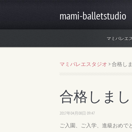
mami-balletstudio
マミバレエ
マミバレエスタジオ
>
合格し
合格しまし
2017年04月08日 09:47
ご入園、ご入学、進級おめで