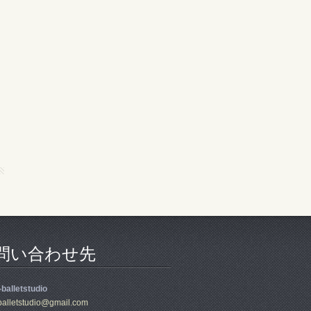
問い合わせ先
balletstudio
all
etstudio
@gmail.c
om