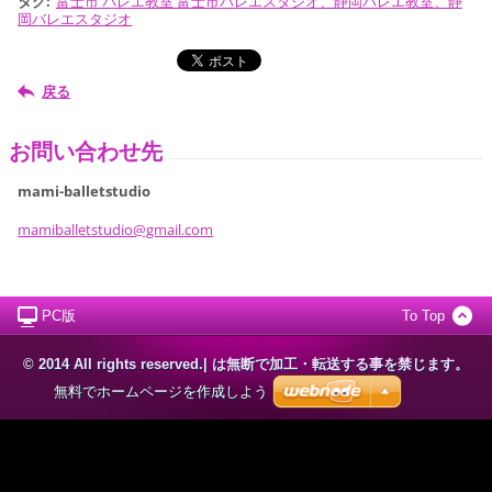
タグ
:
富士市 バレエ教室 富士市バレエスタジオ、静岡バレエ教室、静
岡バレエスタジオ
戻る
お問い合わせ先
mami-balletstudio
mamiball
etstudio
@gmail.c
om
PC版
To Top
© 2014 All rights reserved.| は無断で加工・転送する事を禁じます。
無料でホームページを作成しよう