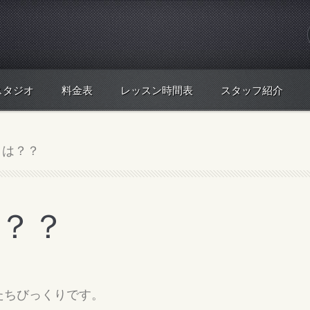
スタジオ
料金表
レッスン時間表
スタッフ紹介
とは？？
？？
たちびっくりです。