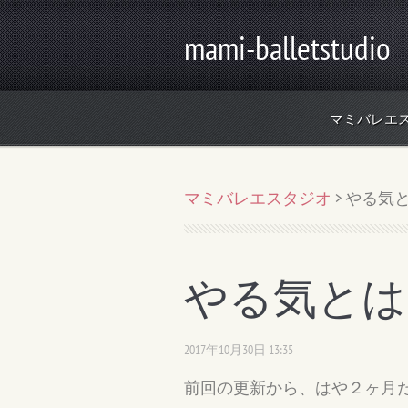
mami-balletstudio
マミバレエ
マミバレエスタジオ
>
やる気
やる気とは
2017年10月30日 13:35
前回の更新から、はや２ヶ月