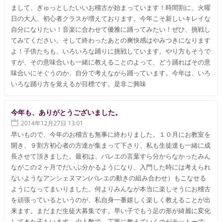
まして、ぎゅっとしたいいお稽古が始まっています！時間割に、火曜
日の大人、初心者クラスが増えております。今年こそ新しいキレイな
自分になりたい！音楽に合わせて優雅に踊ってみたい！ぜひ、挑戦し
てみてください。そして終わったあとの爽快感はやみつきになります
よ！子供たちも、いろいろな踊りに挑戦しています。やり方もそうで
すが、その意味合いも一緒に教えることのよって、どう踊ればその意
味合いにそぐうのか、自分で考えながら踊っています。今年は、いろ
いろな踊り方を覚えるが目標です。是非ご興味
今年も、ありがとうございました。
2014年12月27日 13:01
早いもので、今年のお稽古も無事に終わりました。１０月にお教室を
開き、９割方初心者の方達が集まって下さり、私も生徒達も一緒に成
長させて頂きました。最初は、バレエの言葉すら分からなかったみん
ながこの２ヶ月でだいぶ分かるようになり、入門した時には考えられ
ないようなアンシェヌマン(バレエの動きの組み合わせ）もこなせる
ようになってまいりました。何よりみんなが本当に楽しそうにお稽古
を頑張っているというのが、私自身一番嬉しく楽しく教えることが出
来ます。まだまだ生徒大募集です。早い子でもう足の形が綺麗に変化
してきた子もいます。少人数で、丁寧に教えていくのがモットーで