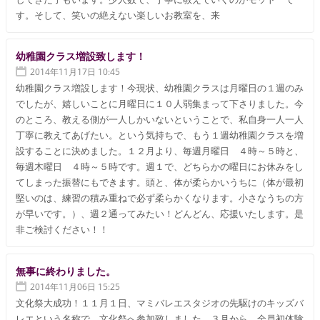
す。そして、笑いの絶えない楽しいお教室を、来
幼稚園クラス増設致します！
2014年11月17日 10:45
幼稚園クラス増設します！今現状、幼稚園クラスは月曜日の１週のみ
でしたが、嬉しいことに月曜日に１０人弱集まって下さりました。今
のところ、教える側が一人しかいないということで、私自身一人一人
丁寧に教えてあげたい。という気持ちで、もう１週幼稚園クラスを増
設することに決めました。１２月より、毎週月曜日 ４時～５時と、
毎週木曜日 ４時～５時です。週１で、どちらかの曜日にお休みをし
てしまった振替にもできます。頭と、体が柔らかいうちに（体が最初
堅いのは、練習の積み重ねで必ず柔らかくなります。小さなうちの方
が早いです。）、週２通ってみたい！どんどん、応援いたします。是
非ご検討ください！！
無事に終わりました。
2014年11月06日 15:25
文化祭大成功！１１月１日、マミバレエスタジオの先駆けのキッズバ
レエという名称で、文化祭へ参加致しました。３月から、全員初体験