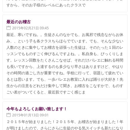
すから、そのお子様のレベルにあったクラスで
最近のお稽古
2015年02月21日 09:45
最近、寒いですね。。生徒さんのなかでも、お風邪で残念ながらお休
み、、という子も各クラスちらほらでています。でも、そんな少ない
人数のときに集中してお稽古を頑張った生徒は、そのたった１回のレ
ッスンでもものすごく伸びるんですよね。。私自身も、びっくりしま
す。レッスン回数をたくさんこなせば、それだけバレエに触れる時間
も長いですから、上達するのも多少なり早さはありますけど、やはり
その時間の過ごし方が重要ですね。学校に行って、宿題して疲れてい
るとは思います。でも、一歩バレエお教室に入れば踊りが大好き！先
生からの注意をどれだけ集中して聞き、お稽古をこなすかで、ものす
ごい差がついてくると、最近肌ですごく感じま
今年もよろしくお願い致します！
2015年01月13日 09:01
２０１５年が始まりました！２０１５年、お稽古が始まりました！年
が明けましたので、さらにさらに生徒のやる気スイッチも新たになり