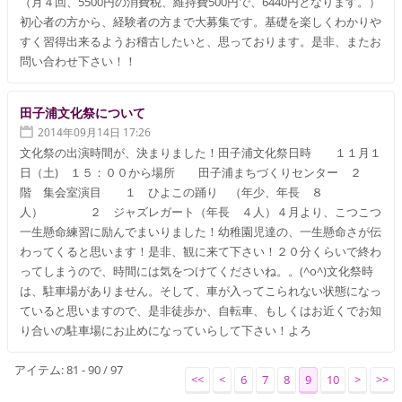
（月４回、5500円の消費税、維持費500円で、6440円となります。）
初心者の方から、経験者の方まで大募集です。基礎を楽しくわかりや
すく習得出来るようお稽古したいと、思っております。是非、またお
問い合わせ下さい！！
田子浦文化祭について
2014年09月14日 17:26
文化祭の出演時間が、決まりました！田子浦文化祭日時 １１月１
日（土) １５：００から場所 田子浦まちづくりセンター ２
階 集会室演目 １ ひよこの踊り （年少、年長 ８
人） ２ ジャズレガート（年長 ４人）４月より、こつこつ
一生懸命練習に励んでまいりました！幼稚園児達の、一生懸命さが伝
わってくると思います！是非、観に来て下さい！２０分くらいで終わ
ってしまうので、時間には気をつけてくださいね。。(^o^)文化祭時
は、駐車場がありません。そして、車が入ってこられない状態になっ
ていると思いますので、是非徒歩か、自転車、もしくはお近くでお知
り合いの駐車場にお止めになっていらして下さい！よろ
アイテム: 81 - 90 / 97
<<
<
6
7
8
9
10
>
>>