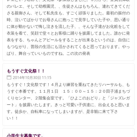
のバレエ、そして幼稚園児、、生徒さんはもちろん、連れてきてくだ
さる親御さん、そして私先生も、すごく頑張りました。最初の振付の
時、泣いてばかりでお母さんに抱っこで見学していた子や、思い通り
に体が動かないで悔し泣きを流した子、、そんな子達がお化粧をして
衣装を着て、笑顔で堂々とお客様に踊りを披露してました。誰かに発
表をする、ちゃんとアピールをすることが出来るというのは、自信に
もつながり、普段の生活にも活かされてくると思っております。やっ
ぱり、舞台っていいものですね。この次の発表
もうすぐ文化祭！！
2014年10月30日 11:15
もうすぐ！文化祭です！４月より練習を重ねてきたリハーサルも、も
うすぐ本番です。１１月１日 １５：００～１５：２０田子浦まちづ
くりセンター、２階集会室です。「ひよこのおどり」と「ジャズレガ
ート」を披露いたします。きっと可愛い子供達に、出会えると思いま
す。徒歩か、自転車になってしまいますが、是非観に来て下さ
い！！
小学生大募集です。