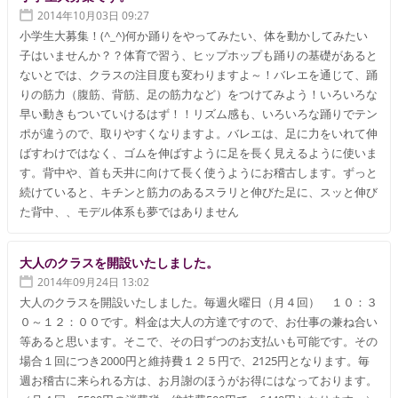
2014年10月03日 09:27
小学生大募集！(^_^)何か踊りをやってみたい、体を動かしてみたい
子はいませんか？？体育で習う、ヒップホップも踊りの基礎があると
ないとでは、クラスの注目度も変わりますよ～！バレエを通じて、踊
りの筋力（腹筋、背筋、足の筋力など）をつけてみよう！いろいろな
早い動きもついていけるはず！！リズム感も、いろいろな踊りでテン
ポが違うので、取りやすくなりますよ。バレエは、足に力をいれて伸
ばすわけではなく、ゴムを伸ばすように足を長く見えるように使いま
す。背中や、首も天井に向けて長く使うようにお稽古します。ずっと
続けていると、キチンと筋力のあるスラリと伸びた足に、スッと伸び
た背中、、モデル体系も夢ではありません
大人のクラスを開設いたしました。
2014年09月24日 13:02
大人のクラスを開設いたしました。毎週火曜日（月４回） １０：３
０～１２：００です。料金は大人の方達ですので、お仕事の兼ね合い
等あると思います。そこで、その日ずつのお支払いも可能です。その
場合１回につき2000円と維持費１２５円で、2125円となります。毎
週お稽古に来られる方は、お月謝のほうがお得にはなっております。